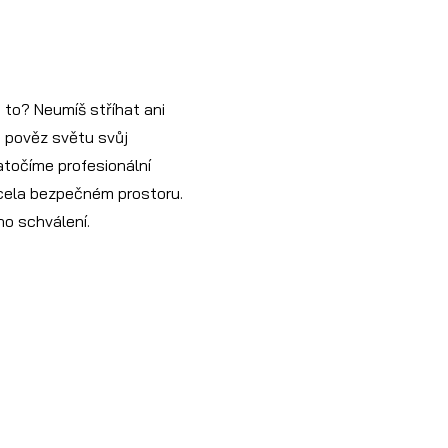
a to? Neumíš stříhat ani
a pověz světu svůj
atočíme profesionální
zcela bezpečném prostoru.
ho schválení.