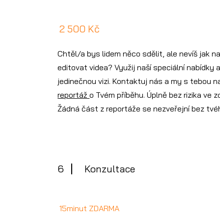
2 500 Kč
Chtěl/a bys lidem něco sdělit, ale nevíš jak n
editovat videa? Využij naší speciální nabídky 
jedinečnou vizi. Kontaktuj nás a my s tebou n
reportáž
o Tvém příběhu. Úplně bez rizika ve 
Žádná část z reportáže se nezveřejní bez tvé
6
Konzultace
15minut ZDARMA