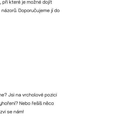
 při které je možné dojít
 názorů. Doporučujeme jí do
ne? Jsi na vrcholové pozici
vyhoření? Nebo řešíš něco
Ozvi se nám!