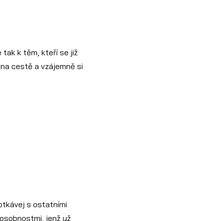
tak k těm, kteří se již
e na cestě a vzájemně si
otkávej s ostatními
s osobnostmi, jenž už