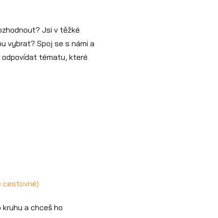
 rozhodnout? Jsi v těžké
akou vybrat? Spoj se s námi a
e odpovídat tématu, které
e cestovné)
o kruhu a chceš ho