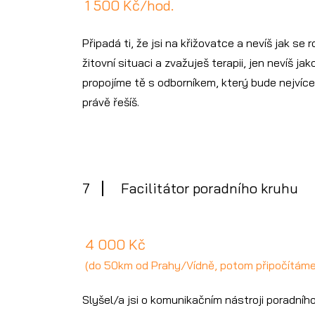
1 500 Kč/hod.
Připadá ti, že jsi na křižovatce a nevíš jak se
žitovní situaci a zvažuješ terapii, jen nevíš j
propojíme tě s odborníkem, který bude nejvíc
právě řešíš.
7
Facilitátor poradního kruhu
4 000 Kč
(do 50km od Prahy/Vídně, potom připočítám
Slyšel/a jsi o komunikačním nástroji poradníh