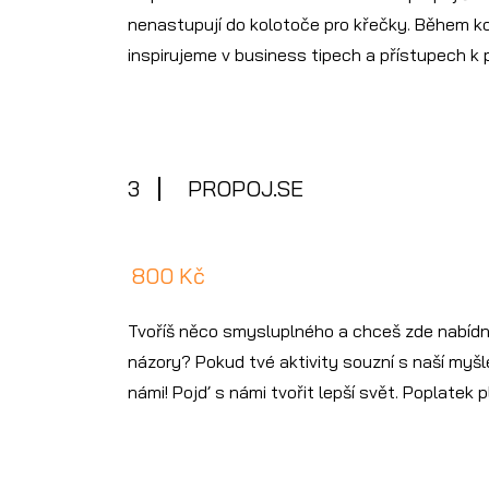
nenastupují do kolotoče pro křečky. Během 
inspirujeme v business tipech a přístupech k pr
3
PROPOJ.SE
800 Kč
Tvoříš něco smysluplného a chceš zde nabídn
názory? Pokud tvé aktivity souzní s naší myšl
námi! Pojď s námi tvořit lepší svět. Poplatek p