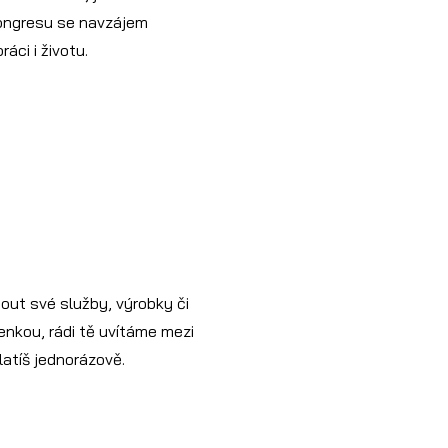
kongresu se navzájem
áci i životu.
out své služby, výrobky či
enkou, rádi tě uvítáme mezi
latíš jednorázově.